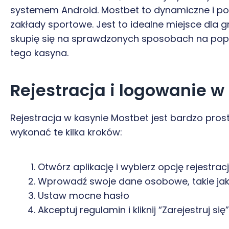
systemem Android. Mostbet to dynamiczne i pop
zakłady sportowe. Jest to idealne miejsce dla 
skupię się na sprawdzonych sposobach na popra
tego kasyna.
Rejestracja i logowanie w
Rejestracja w kasynie Mostbet jest bardzo prost
wykonać te kilka kroków:
Otwórz aplikację i wybierz opcję rejestracj
Wprowadź swoje dane osobowe, takie jak 
Ustaw mocne hasło
Akceptuj regulamin i kliknij “Zarejestruj się”