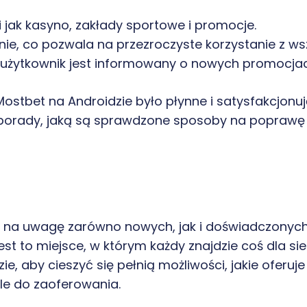
 jak kasyno, zakłady sportowe i promocje.
nie, co pozwala na przezroczyste korzystanie z wsz
żytkownik jest informowany o nowych promocjac
Mostbet na Androidzie było płynne i satysfakcjon
z porady, jaką są sprawdzone sposoby na poprawę d
 na uwagę zarówno nowych, jak i doświadczonych gr
est to miejsce, w którym każdy znajdzie coś dla 
e, aby cieszyć się pełnią możliwości, jakie oferuje
le do zaoferowania.