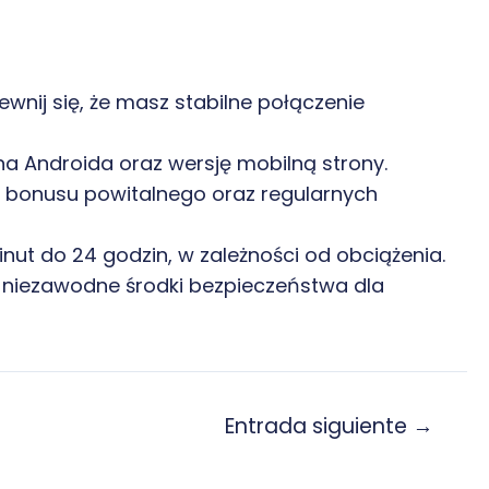
wnij się, że masz stabilne połączenie
a Androida oraz wersję mobilną strony.
 bonusu powitalnego oraz regularnych
nut do 24 godzin, w zależności od obciążenia.
je niezawodne środki bezpieczeństwa dla
Entrada siguiente
→