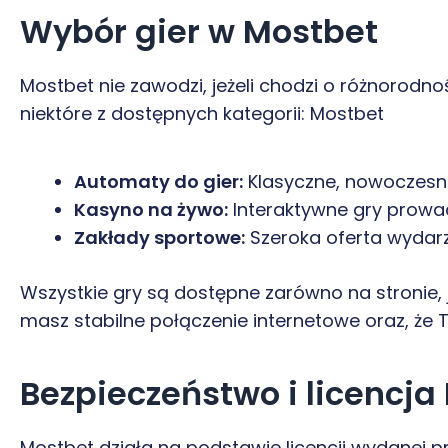
Wybór gier w Mostbet
Mostbet nie zawodzi, jeżeli chodzi o różnorodno
niektóre z dostępnych kategorii:
Mostbet
Automaty do gier:
Klasyczne, nowoczesn
Kasyno na żywo:
Interaktywne gry prowadz
Zakłady sportowe:
Szeroka oferta wydar
Wszystkie gry są dostępne zarówno na stronie, ja
masz stabilne połączenie internetowe oraz, ż
Bezpieczeństwo i licencja
Mostbet działa na podstawie licencji wydanej 