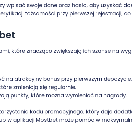
 wpisać swoje dane oraz hasło, aby uzyskać dostę
yfikacji tożsamości przy pierwszej rejestracji, c
bet
i, które znacząco zwiększają ich szanse na wygra
yć na atrakcyjny bonus przy pierwszym depozycie.
óre zmieniają się regularnie.
wają punkty, które można wymieniać na nagrody.
zystania kodu promocyjnego, który daje dodatkow
e lub w aplikacji Mostbet może pomóc w maksyma