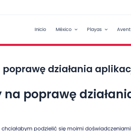
Inicio
México
Playas
Avent
poprawę działania aplikacj
na poprawę działania 
e chciałabym podzielić się moimi doświadczeniami 