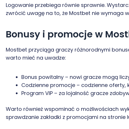
Logowanie przebiega równie sprawnie. Wystarczy
zwrócić uwagę na to, że Mostbet nie wymaga wer
Bonusy i promocje w Most
Mostbet przyciąga graczy różnorodnymi bonusam
warto mieć na uwadze:
Bonus powitalny – nowi gracze mogą licz
Codzienne promocje – codzienne oferty, kt
Program VIP – za lojalność gracze zdoby
Warto również wspominać o możliwościach wykor
sprawdzanie zakładki z promocjami na stroni