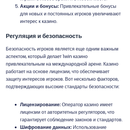
Акции и бонусы:
Привлекательные бонусы
для новых и постоянных игроков увеличивают
интерес к казино.
Регуляция и безопасность
Безопасность игроков является еще одним важным
аспектом, который делает 1win казино
привлекательным на международной арене. Казино
работает на основе лицензии, что обеспечивает
защиту интересов игроков. Вот несколько факторов,
подтверждающих высокие стандарты безопасности:
Лицензирование:
Оператор казино имеет
лицензии от авторитетных регуляторов, что
гарантирует соблюдение законов и стандартов.
Шифрование данных:
Использование