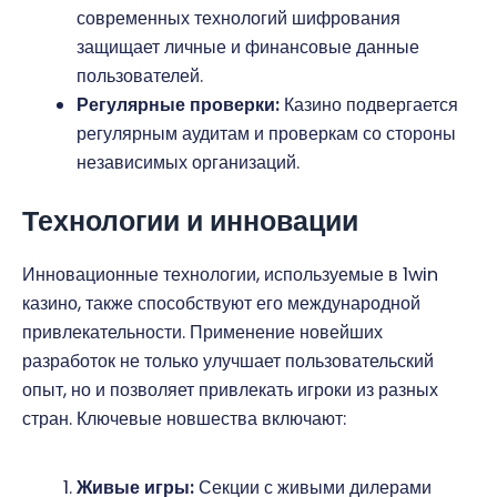
современных технологий шифрования
защищает личные и финансовые данные
пользователей.
Регулярные проверки:
Казино подвергается
регулярным аудитам и проверкам со стороны
независимых организаций.
Технологии и инновации
Инновационные технологии, используемые в 1win
казино, также способствуют его международной
привлекательности. Применение новейших
разработок не только улучшает пользовательский
опыт, но и позволяет привлекать игроки из разных
стран. Ключевые новшества включают:
Живые игры:
Секции с живыми дилерами