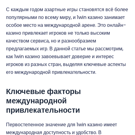
С каждым годом азартные игры становятся всё более
популярными по всему миру, и 1win казино занимает
особое место на международной арене. Это онлайн-
казино привлекает игроков не только высоким
качеством сервиса, но и разнообразием
предлагаемых игр. В данной статье мы рассмотрим,
как 1win казино завоевывает доверие и интерес
игроков из разных стран, выделяя ключевые аспекты
его международной привлекательности.
Ключевые факторы
международной
привлекательности
Первостепенное значение для 1win казино имеет
международная доступность и удобство. В