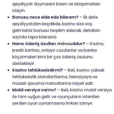
qeydiyyat düyməsini basın və istiqamətləri
izləyin.
Bonusu necə əldə edə bilərəm?
– İlk dəfə
qeydiyyatdan keçdikdə, kazino sizə xoş
gəlmisiniz bonusu təqdim edəcək, detalları
saytda tapa bilərsiniz.
Hansı ödəniş üsulları mövcuddur?
– Kazino,
kredit kartları, onlayn cüzdanlar və banka
köçürmələri kimi bir çox ödəniş üsulunu
dəstəkləyir.
Kazino təhlükəsizdirmi?
– Bəli, kazino yüksək
təhlükəsizlik standartlarına, lisenziyaya və
müasir qoruma metodlarına riayət edir.
Mobil versiya varmı?
– Bəli, kazino mobil versiya
ilə tam uyğun gəlir və oyunçuların istənilən
yerdən oyun oynamasına imkan tanıyır.