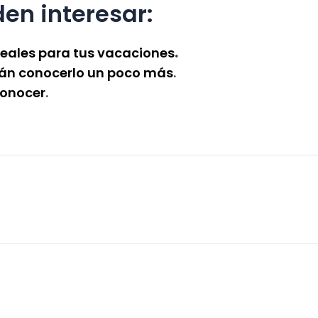
en interesar:
.
deales para tus vacaciones
rán conocerlo un poco más
.
conocer
.