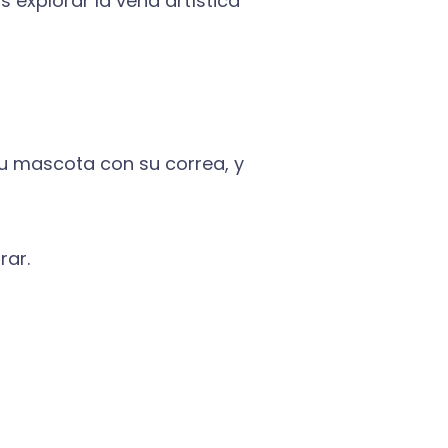
 explorar la vena artística
 tu mascota con su correa, y
rar.