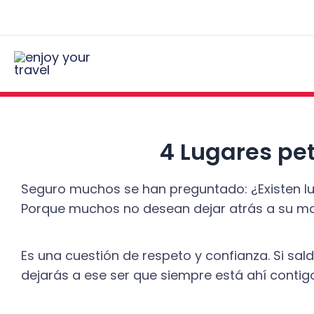
Ir
Navegación
al
de
contenido
entradas
4 Lugares pe
Seguro muchos se han preguntado: ¿Existen luga
Porque muchos no desean dejar atrás a su m
Es una cuestión de respeto y confianza. Si sal
dejarás a ese ser que siempre está ahí contig