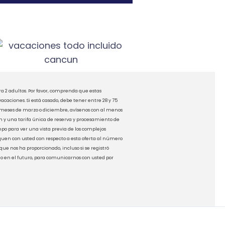
a 2 adultos.
Por favor, comprenda que estas
 vacaciones.
Si está casado, debe tener entre 28 y 75
os meses de marzo o diciembre, avísenos con al menos
ión y una tarifa única de reserva y procesamiento de
po para ver una vista previa de los complejos
quen con usted con respecto a esta oferta al número
ue nos ha proporcionado, incluso si se registró
 o en el futuro, para comunicarnos con usted por