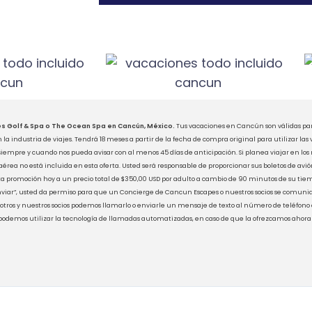
es Golf & Spa o The Ocean Spa en Cancún, México.
Tus vacaciones en Cancún son válidas par
 industria de viajes. Tendrá 18 meses a partir de la fecha de compra original para utilizar las
siempre y cuando nos pueda avisar con al menos 45 días de anticipación. Si planea viajar en l
 aérea no está incluida en esta oferta. Usted será responsable de proporcionar sus boletos de av
ta promoción hoy a un precio total de $350,00 USD por adulto a cambio de 90 minutos de su tiem
Enviar”, usted da permiso para que un Concierge de Cancun Escapes o nuestros socios se comuni
sotros y nuestros socios podemos llamarlo o enviarle un mensaje de texto al número de teléfono q
 podemos utilizar la tecnología de llamadas automatizadas, en caso de que la ofrezcamos ahora