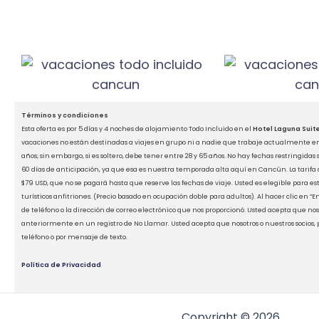
Términos y
condiciones
Esta oferta es por 5 días y 4 noches de alojamiento Todo Incluido en el
Hotel Laguna Suit
vacaciones no están destinadas a viajes en grupo ni a nadie que trabaje actualmente en la
años; sin embargo, si es soltero, debe tener entre 28 y 65 años.
No hay fechas restringidas 
60 días de anticipación, ya que esa es nuestra temporada alta aquí en Cancún.
La tarifa
$79 USD, que no se pagará hasta que reserve las fechas de viaje.
Usted es elegible para es
turísticos anfitriones. (Precio basado en ocupación doble para adultos).
Al hacer clic en “
de teléfono o la dirección de correo electrónico que nos proporcionó. Usted acepta que no
anteriormente en un registro de No Llamar. Usted acepta que nosotros o nuestros socios,
teléfono o por mensaje de texto.
Política de Privacidad
Copyright © 2026