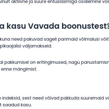
inult aktiivne ja suure entusiasmiga osalemine v
a kasu Vavada boonustest
kuna need pakuvad sageli parimaid võimalusi võit
pikaajalisi väljamakseid.
 Igal pakkumisel on eritingimused, nagu panustami
a enne mängimist.
suse indeksid, sest need võivad pakkuda suuremaid
t saadud kasu.