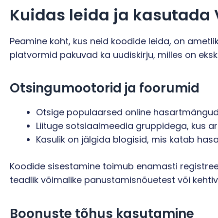
Kuidas leida ja kasutad
Peamine koht, kus neid koodide leida, on ametli
platvormid pakuvad ka uudiskirju, milles on eksk
Otsingumootorid ja foorumid
Otsige populaarsed online hasartmängud
Liituge sotsiaalmeedia gruppidega, kus 
Kasulik on jälgida blogisid, mis katab h
Koodide sisestamine toimub enamasti registreeri
teadlik võimalike panustamisnõuetest või keht
Boonuste tõhus kasutamine