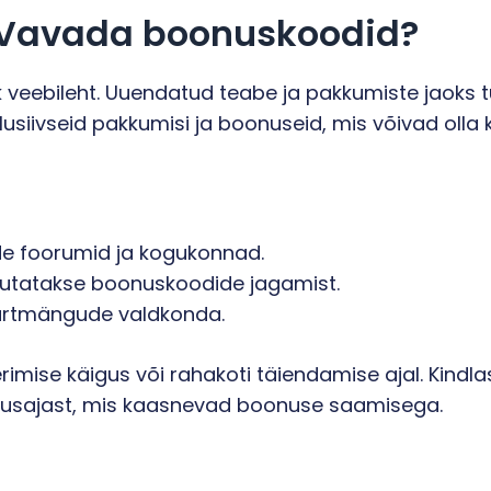
a Vavada boonuskoodid?
k veebileht. Uuendatud teabe ja pakkumiste jaoks t
lusiivseid pakkumisi ja boonuseid, mis võivad olla 
e foorumid ja kogukonnad.
arutatakse boonuskoodide jagamist.
asartmängude valdkonda.
mise käigus või rahakoti täiendamise ajal. Kindlas
ivusajast, mis kaasnevad boonuse saamisega.