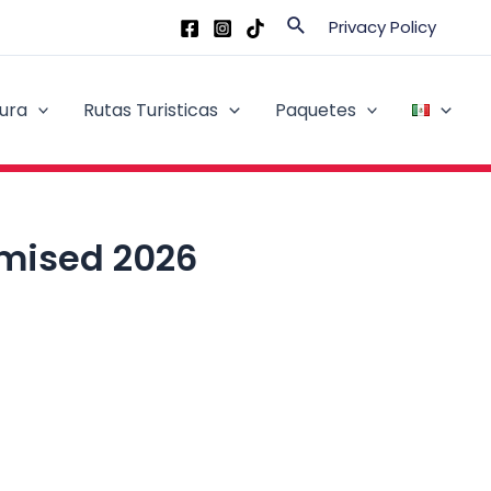
Buscar
Privacy Policy
ura
Rutas Turisticas
Paquetes
mised 2026