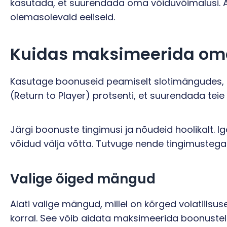
kasutada, et suurendada oma võiduvõimalusi. A
olemasolevaid eeliseid.
Kuidas maksimeerida om
Kasutage boonuseid peamiselt slotimängudes, 
(Return to Player) protsenti, et suurendada teie 
Järgi boonuste tingimusi ja nõudeid hoolikalt.
võidud välja võtta. Tutvuge nende tingimusteg
Valige õiged mängud
Alati valige mängud, millel on kõrged volatiil
korral. See võib aidata maksimeerida boonustel