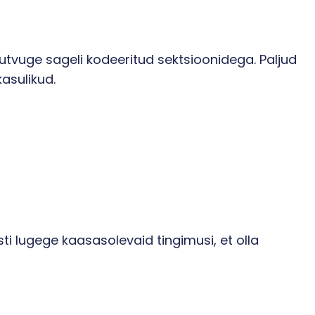
utvuge sageli kodeeritud sektsioonidega. Paljud
kasulikud.
ti lugege kaasasolevaid tingimusi, et olla