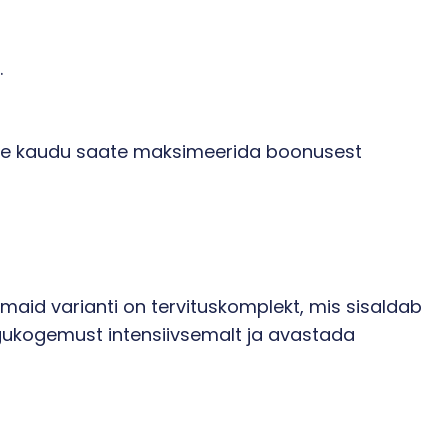
.
odite kaudu saate maksimeerida boonusest
emaid varianti on tervituskomplekt, mis sisaldab
gukogemust intensiivsemalt ja avastada