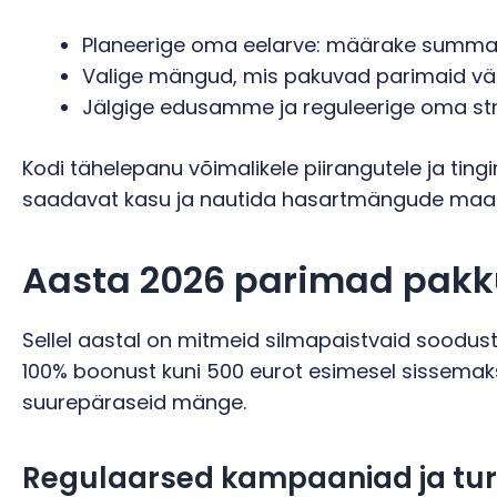
Planeerige oma eelarve: määrake summaa
Valige mängud, mis pakuvad parimaid vä
Jälgige edusamme ja reguleerige oma st
Kodi tähelepanu võimalikele piirangutele ja ti
saadavat kasu ja nautida hasartmängude maai
Aasta 2026 parimad pakk
Sellel aastal on mitmeid silmapaistvaid soodust
100% boonust kuni 500 eurot esimesel sissema
suurepäraseid mänge.
Regulaarsed kampaaniad ja turn