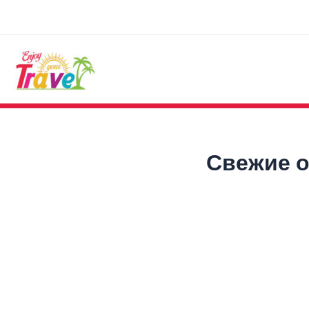
Ir
Navegación
al
de
contenido
entradas
Свежие о