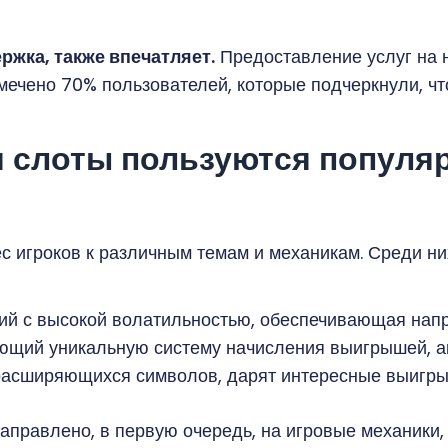
ржка, также впечатляет.
Предоставление услуг на 
ечено 70% пользователей, которые подчеркнули, чт
и слоты пользуются популя
с игроков к различным темам и механикам. Среди н
ий с высокой волатильностью, обеспечивающая нап
щий уникальную систему начисления выигрышей, ак
расширяющихся символов, дарят интересные выигры
направлено, в первую очередь, на игровые механик