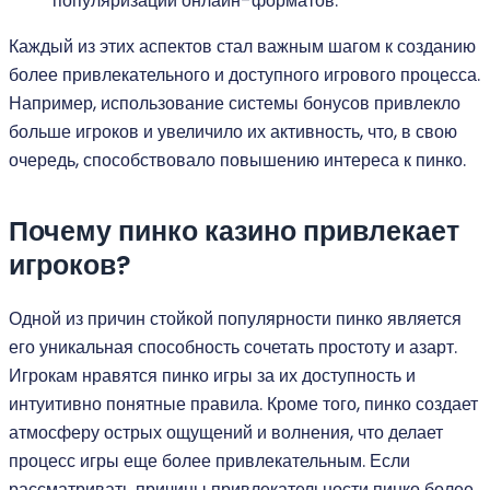
популяризации онлайн-форматов.
Каждый из этих аспектов стал важным шагом к созданию
более привлекательного и доступного игрового процесса.
Например, использование системы бонусов привлекло
больше игроков и увеличило их активность, что, в свою
очередь, способствовало повышению интереса к пинко.
Почему пинко казино привлекает
игроков?
Одной из причин стойкой популярности пинко является
его уникальная способность сочетать простоту и азарт.
Игрокам нравятся пинко игры за их доступность и
интуитивно понятные правила. Кроме того, пинко создает
атмосферу острых ощущений и волнения, что делает
процесс игры еще более привлекательным. Если
рассматривать причины привлекательности пинко более