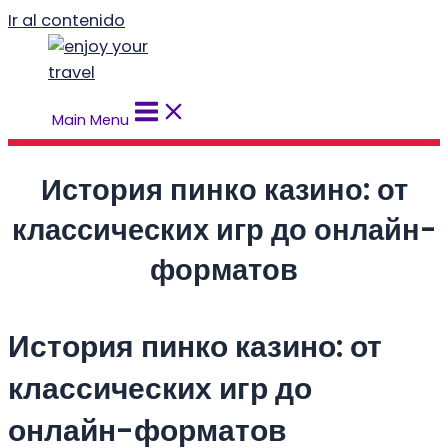
Ir al contenido
Main Menu
История пинко казино: от
классических игр до онлайн-
форматов
История пинко казино: от
классических игр до
онлайн-форматов