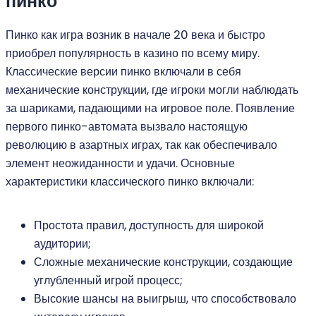
пинко
Пинко как игра возник в начале 20 века и быстро
приобрел популярность в казино по всему миру.
Классические версии пинко включали в себя
механические конструкции, где игроки могли наблюдать
за шариками, падающими на игровое поле. Появление
первого пинко-автомата вызвало настоящую
революцию в азартных играх, так как обеспечивало
элемент неожиданности и удачи. Основные
характеристики классического пинко включали:
Простота правил, доступность для широкой
аудитории;
Сложные механические конструкции, создающие
углубленный игрой процесс;
Высокие шансы на выигрыш, что способствовало