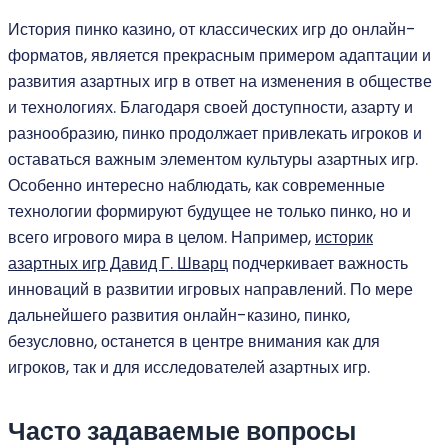
История пинко казино, от классических игр до онлайн-
форматов, является прекрасным примером адаптации и
развития азартных игр в ответ на изменения в обществе
и технологиях. Благодаря своей доступности, азарту и
разнообразию, пинко продолжает привлекать игроков и
оставаться важным элементом культуры азартных игр.
Особенно интересно наблюдать, как современные
технологии формируют будущее не только пинко, но и
всего игрового мира в целом. Например,
историк
азартных игр Давид Г. Шварц
подчеркивает важность
инноваций в развитии игровых направлений. По мере
дальнейшего развития онлайн-казино, пинко,
безусловно, останется в центре внимания как для
игроков, так и для исследователей азартных игр.
Часто задаваемые вопросы