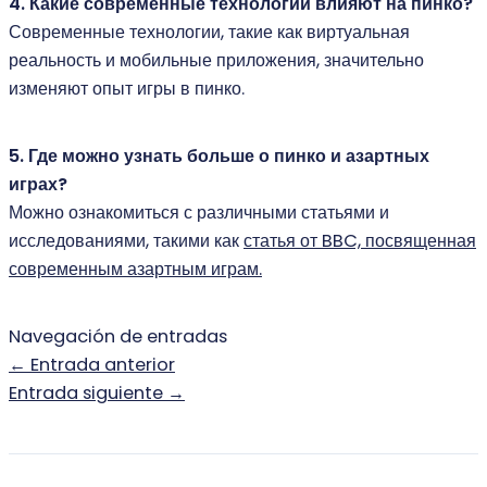
4. Какие современные технологии влияют на пинко?
Современные технологии, такие как виртуальная
реальность и мобильные приложения, значительно
изменяют опыт игры в пинко.
5. Где можно узнать больше о пинко и азартных
играх?
Можно ознакомиться с различными статьями и
исследованиями, такими как
статья от BBC, посвященная
современным азартным играм.
Navegación de entradas
←
Entrada anterior
Entrada siguiente
→