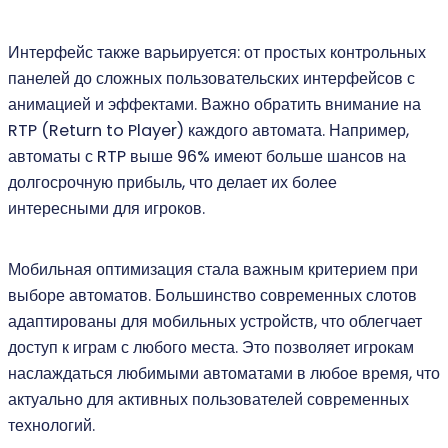
Интерфейс также варьируется: от простых контрольных
панелей до сложных пользовательских интерфейсов с
анимацией и эффектами. Важно обратить внимание на
RTP (Return to Player) каждого автомата. Например,
автоматы с RTP выше 96% имеют больше шансов на
долгосрочную прибыль, что делает их более
интересными для игроков.
Мобильная оптимизация стала важным критерием при
выборе автоматов. Большинство современных слотов
адаптированы для мобильных устройств, что облегчает
доступ к играм с любого места. Это позволяет игрокам
наслаждаться любимыми автоматами в любое время, что
актуально для активных пользователей современных
технологий.