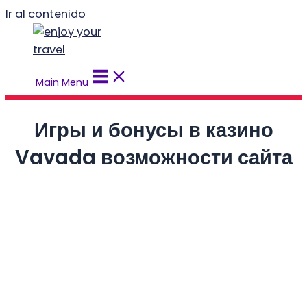
Ir al contenido
Main Menu
Игры и бонусы в казино
Vavada возможности сайта