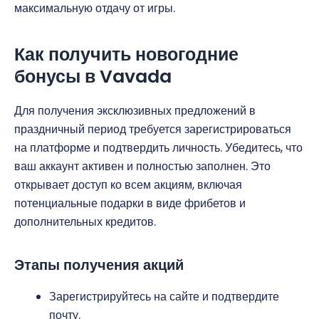
максимальную отдачу от игры.
Как получить новогодние
бонусы в Vavada
Для получения эксклюзивных предложений в
праздничный период требуется зарегистрироваться
на платформе и подтвердить личность. Убедитесь, что
ваш аккаунт активен и полностью заполнен. Это
открывает доступ ко всем акциям, включая
потенциальные подарки в виде фрибетов и
дополнительных кредитов.
Этапы получения акций
Зарегистрируйтесь на сайте и подтвердите
почту.