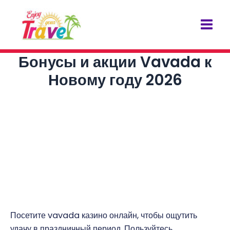
Ir
Navegación
Mai
al
de
Men
contenido
entradas
Бонусы и акции Vavada к
Новому году 2026
Посетите
vavada казино онлайн
, чтобы ощутить
удачу в праздничный период. Пользуйтесь