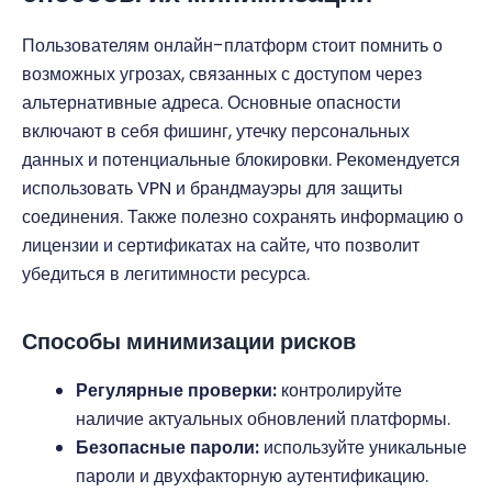
Пользователям онлайн-платформ стоит помнить о
возможных угрозах, связанных с доступом через
альтернативные адреса. Основные опасности
включают в себя фишинг, утечку персональных
данных и потенциальные блокировки. Рекомендуется
использовать VPN и брандмауэры для защиты
соединения. Также полезно сохранять информацию о
лицензии и сертификатах на сайте, что позволит
убедиться в легитимности ресурса.
Способы минимизации рисков
Регулярные проверки:
контролируйте
наличие актуальных обновлений платформы.
Безопасные пароли:
используйте уникальные
пароли и двухфакторную аутентификацию.