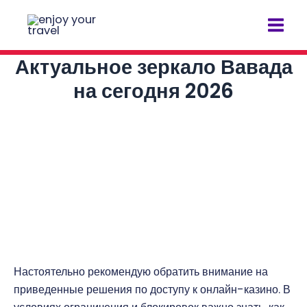
Ir
Navegación
Mai
al
de
Men
contenido
entradas
Актуальное зеркало Вавада
на сегодня 2026
Настоятельно рекомендую обратить внимание на
приведенные решения по доступу к онлайн-казино. В