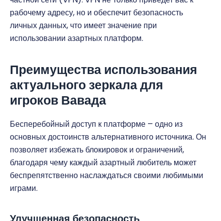
рабочему адресу, но и обеспечит безопасность
личных данных, что имеет значение при
использовании азартных платформ.
Преимущества использования
актуального зеркала для
игроков Вавада
Бесперебойный доступ к платформе – одно из
основных достоинств альтернативного источника. Он
позволяет избежать блокировок и ограничений,
благодаря чему каждый азартный любитель может
беспрепятственно наслаждаться своими любимыми
играми.
Улучшенная безопасность