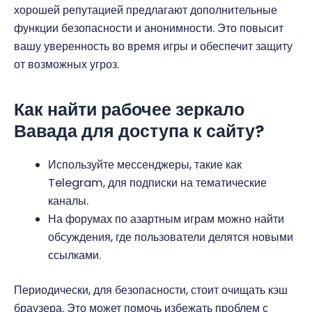
хорошей репутацией предлагают дополнительные
функции безопасности и анонимности. Это повысит
вашу уверенность во время игры и обеспечит защиту
от возможных угроз.
Как найти рабочее зеркало
Вавада для доступа к сайту?
Используйте мессенджеры, такие как
Telegram, для подписки на тематические
каналы.
На форумах по азартным играм можно найти
обсуждения, где пользователи делятся новыми
ссылками.
Периодически, для безопасности, стоит очищать кэш
браузера. Это может помочь избежать проблем с