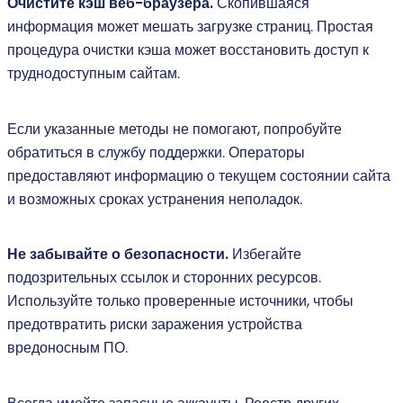
Очистите кэш веб-браузера.
Скопившаяся
информация может мешать загрузке страниц. Простая
процедура очистки кэша может восстановить доступ к
труднодоступным сайтам.
Если указанные методы не помогают, попробуйте
обратиться в службу поддержки. Операторы
предоставляют информацию о текущем состоянии сайта
и возможных сроках устранения неполадок.
Не забывайте о безопасности.
Избегайте
подозрительных ссылок и сторонних ресурсов.
Используйте только проверенные источники, чтобы
предотвратить риски заражения устройства
вредоносным ПО.