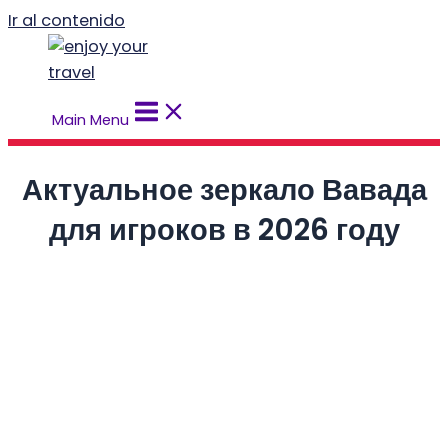
Ir al contenido
Main Menu
Актуальное зеркало Вавада
для игроков в 2026 году