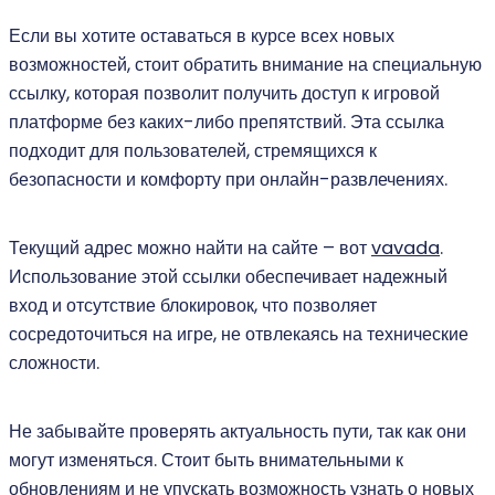
Если вы хотите оставаться в курсе всех новых
возможностей, стоит обратить внимание на специальную
ссылку, которая позволит получить доступ к игровой
платформе без каких-либо препятствий. Эта ссылка
подходит для пользователей, стремящихся к
безопасности и комфорту при онлайн-развлечениях.
Текущий адрес можно найти на сайте – вот
vavada
.
Использование этой ссылки обеспечивает надежный
вход и отсутствие блокировок, что позволяет
сосредоточиться на игре, не отвлекаясь на технические
сложности.
Не забывайте проверять актуальность пути, так как они
могут изменяться. Стоит быть внимательными к
обновлениям и не упускать возможность узнать о новых