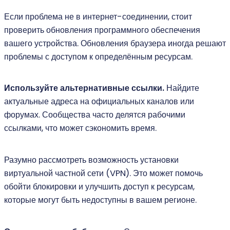
Если проблема не в интернет-соединении, стоит
проверить обновления программного обеспечения
вашего устройства. Обновления браузера иногда решают
проблемы с доступом к определённым ресурсам.
Используйте альтернативные ссылки.
Найдите
актуальные адреса на официальных каналов или
форумах. Сообщества часто делятся рабочими
ссылками, что может сэкономить время.
Разумно рассмотреть возможность установки
виртуальной частной сети (VPN). Это может помочь
обойти блокировки и улучшить доступ к ресурсам,
которые могут быть недоступны в вашем регионе.