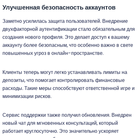
Улучшенная безопасность аккаунтов
Заметно усилилась защита пользователей. Внедрение
двухфакторной аутентификации стало обязательным для
создания нового профиля. Это делает доступ к вашему
аккаунту более безопасным, что особенно важно в свете
повышенных угроз в онлайн-пространстве.
Клиенты теперь могут легко устанавливать лимиты на
депозиты, что помогает контролировать финансовые
расходы. Такие меры способствуют ответственной игре и
минимизации рисков.
Сервис поддержки также получил обновления. Внедрен
новый чат для мгновенных консультаций, который
работает круглосуточно. Это значительно ускоряет